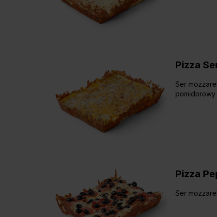
Pizza Se
Ser mozzarel
pomidorowy
Pizza Pep
Ser mozzarel