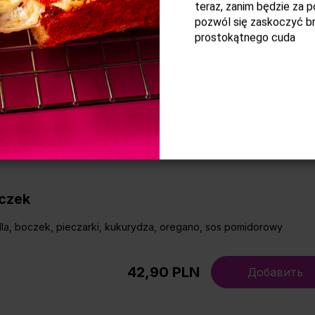
teraz, zanim będzie za p
pozwól się zaskoczyć b
prostokątnego cuda
alapeno
la, papryczki jalapeño, salami pepperoni, oregano, sos pomidorow
39,90 PLN
Добавить
czek
la, boczek, pieczarki, kukurydza, oregano, sos pomidorowy
42,90 PLN
Добавить