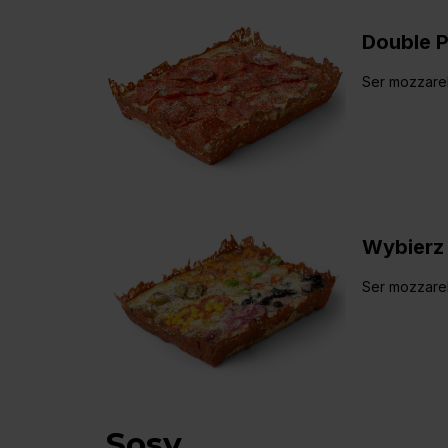
Double 
Ser mozzarel
Wybierz 
Ser mozzarel
Sosy