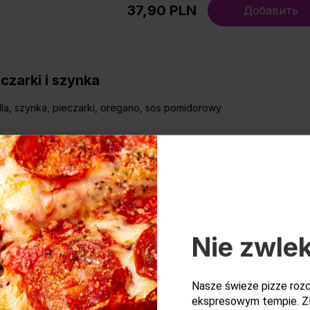
37,90 PLN
Добавить
eczarki i szynka
la, szynka, pieczarki, oregano, sos pomidorowy
37,90 PLN
Добавить
awajska
Nie zwlek
la, szynka, ananas, oregano, sos pomidorowy
Nasze świeże pizze roz
39,90 PLN
Добавить
ekspresowym tempie. Z