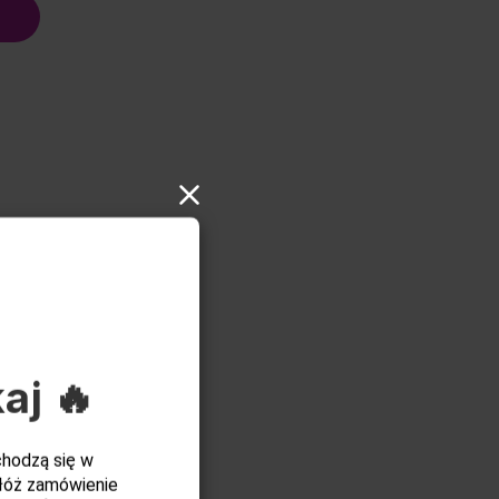
aj 🔥
chodzą się w
łóż zamówienie