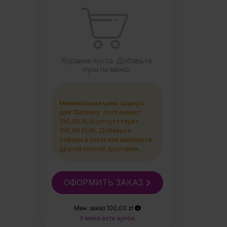
Корзина пуста. Добавьте
пункты меню.
Минимальная цена ордера
для 'Delivery' составляет
100,00 PLN (отсутствует
100,00 PLN). Добавьте
товары в заказ или выберите
другой способ доставки.
ОФОРМИТЬ ЗАКАЗ
Мин. заказ 100,00 zł
У меня есть купон