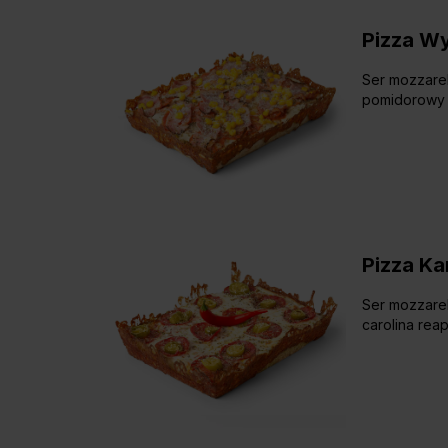
Pizza W
Ser mozzarel
pomidorowy
Pizza Ka
Ser mozzarel
carolina reap