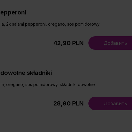
Pepperoni
la, 2x salami pepperoni, oregano, sos pomidorowy
42,90 PLN
Добавить
dowolne składniki
la, oregano, sos pomidorowy, składniki dowolne
28,90 PLN
Добавить