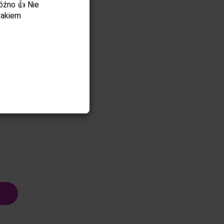
óźno 👍 Nie
rakiem
y