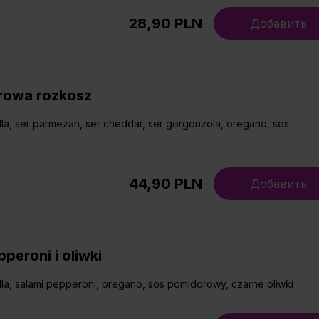
28,90 PLN
Добавить
rowa rozkosz
la, ser parmezan, ser cheddar, ser gorgonzola, oregano, sos
44,90 PLN
Добавить
peroni i oliwki
la, salami pepperoni, oregano, sos pomidorowy, czarne oliwki