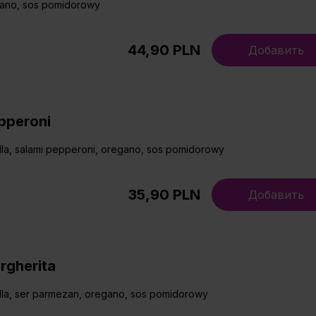
gano, sos pomidorowy
44,90 PLN
Добавить
pperoni
la, salami pepperoni, oregano, sos pomidorowy
35,90 PLN
Добавить
rgherita
lla, ser parmezan, oregano, sos pomidorowy