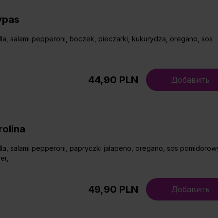
ypas
la, salami pepperoni, boczek, pieczarki, kukurydza, oregano, sos
44,90 PLN
Добавить
rolina
la, salami pepperoni, papryczki jalapeno, oregano, sos pomidorow
er,
49,90 PLN
Добавить