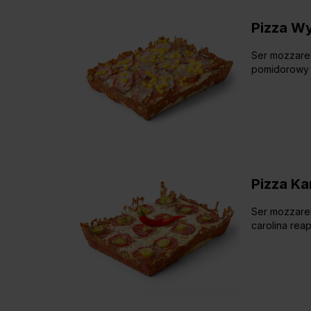
Pizza W
Ser mozzarel
pomidorowy
Pizza Ka
Ser mozzarel
carolina reap