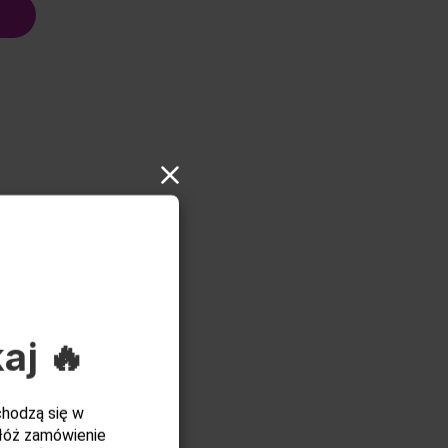
aj 🔥
chodzą się w
łóż zamówienie