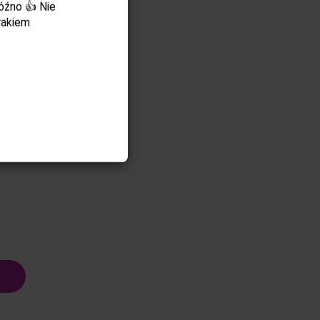
óźno 👍 Nie
rakiem
y